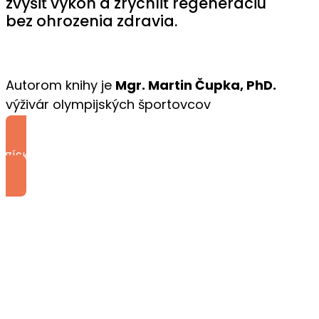
zvýšiť výkon a zrýchliť regeneráciu
bez ohrozenia zdravia.
Autorom knihy je
Mgr. Martin Čupka, PhD.
výživár olympijských športovcov
ZÍSKAŤ KNIHU