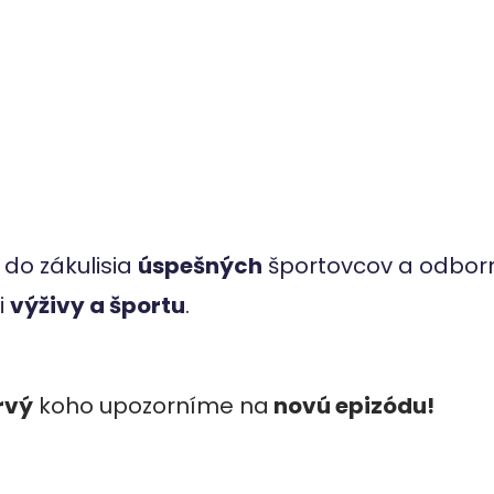
 do zákulisia
úspešných
športovcov a odbor
i
výživy a športu
.
rvý
koho upozorníme na
novú epizódu!