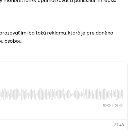
y mohol stránky optimalizovať a ponúknuť im lepšiu
razovať im iba takú reklamu, ktorá je pre daného
ou osobou.