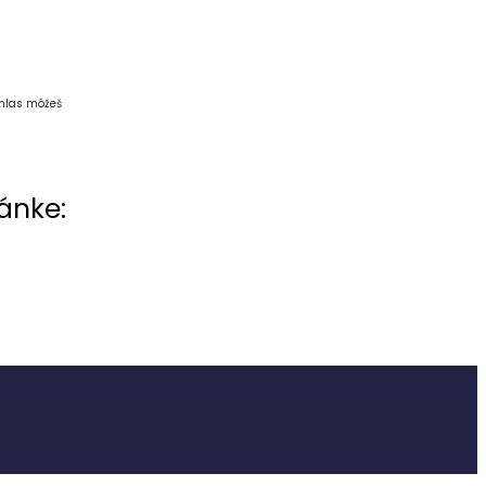
úhlas môžeš
ánke: