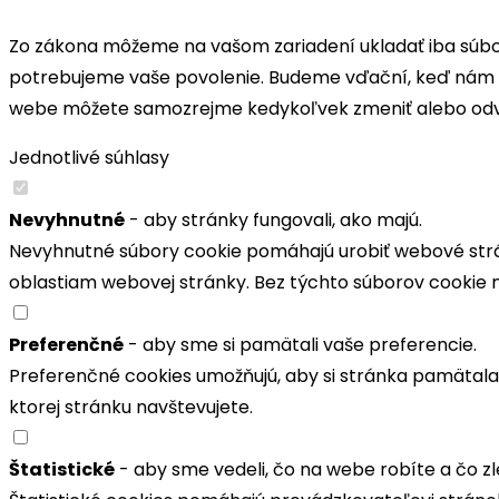
Zo zákona môžeme na vašom zariadení ukladať iba súbor
potrebujeme vaše povolenie. Budeme vďační, keď nám h
webe môžete samozrejme kedykoľvek zmeniť alebo odv
Jednotlivé súhlasy
Nevyhnutné
- aby stránky fungovali, ako majú.
Nevyhnutné súbory cookie pomáhajú urobiť webové strán
oblastiam webovej stránky. Bez týchto súborov cookie
Preferenčné
- aby sme si pamätali vaše preferencie.
Preferenčné cookies umožňujú, aby si stránka pamätala in
ktorej stránku navštevujete.
Štatistické
- aby sme vedeli, čo na webe robíte a čo zle