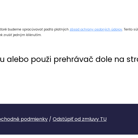
 ktoré budeme spracúvavať podľa platných
zásad ochrany osobných údajov
. Tento s
k zrušiť jedným kliknutím.
u alebo použi prehrávač dole na str
chodné podmienky
/
Odstúpiť od zmluvy TU