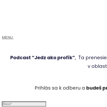
MENU
Podcast “Jedz ako profík”
, Ťa prenesie
v oblast
Prihlás sa k odberu a
budeš p