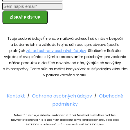
ZÍSKAŤ PRÍSTUP
Tvoje osobné údaje (meno, emailová adresa) sú u nás v bezpečí
a budeme ich na základe tvojho súhlasu spracúvavať podľa
platných
zásad ochrany osobných údajov
. Stlačením tlačidla
vyjadruješ svoj súhlas s týmto spracovaním potrebným pre zaslanie
nášho produktu a ďalších noviniek od nás, týkajúcich sa výživy
a životosprávy. Tento súhlas môžeš kedykoľvek zrušiť jediným kliknutím
v pätičke každého mailu.
Kontakt
/
Ochrana osobných údajov
/
Obchodné
podmienky
Táto stránka nie je súčasťou webových stránok Facebook alebo Facebook Inc.
Navyše táto stránka nie je žiadnym spôsobom schválená spoločnosťou Facebook.
FACEBOOK je ochranná známka spoločnosti FACEBOOK, Inc.