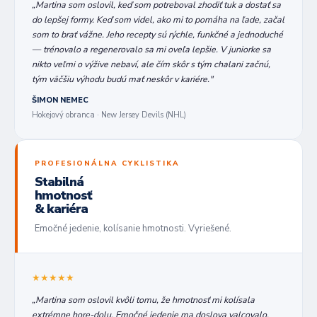
„Martina som oslovil, keď som potreboval zhodiť tuk a dostať sa
do lepšej formy. Keď som videl, ako mi to pomáha na ľade, začal
som to brať vážne. Jeho recepty sú rýchle, funkčné a jednoduché
— trénovalo a regenerovalo sa mi oveľa lepšie. V juniorke sa
nikto veľmi o výžive nebaví, ale čím skôr s tým chalani začnú,
tým väčšiu výhodu budú mať neskôr v kariére."
ŠIMON NEMEC
Hokejový obranca · New Jersey Devils (NHL)
PROFESIONÁLNA CYKLISTIKA
Stabilná
hmotnosť
& kariéra
Emočné jedenie, kolísanie hmotnosti. Vyriešené.
★★★★★
„Martina som oslovil kvôli tomu, že hmotnosť mi kolísala
extrémne hore-dolu. Emočné jedenie ma doslova valcovalo.