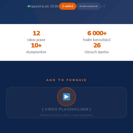
Kapacita júl 2026:
z 6
2 voľné
4 obsadené
12
6 000+
rokov praxe
hodín konzultácií
10+
26
olympionikov
rôznych športov
AKO TO FUNGUJE
[ VIDEO PLACEHOLDER ]
Nahraď YouTube alebo Vimeo embedom