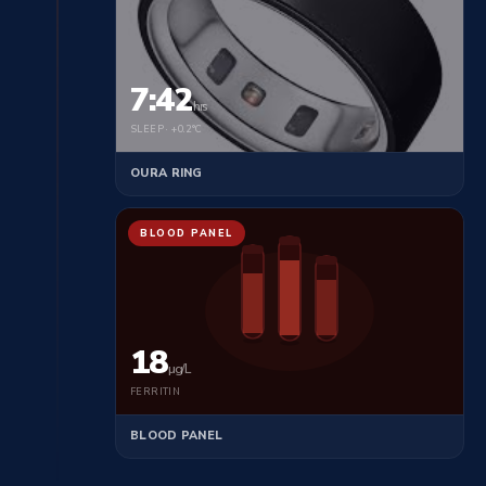
7:42
hrs
SLEEP · +0.2°C
OURA RING
BLOOD PANEL
18
µg/L
FERRITIN
BLOOD PANEL