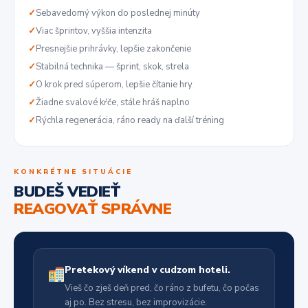
✓
Sebavedomý výkon do poslednej minúty
✓
Viac šprintov, vyššia intenzita
✓
Presnejšie prihrávky, lepšie zakončenie
✓
Stabilná technika — šprint, skok, strela
✓
O krok pred súperom, lepšie čítanie hry
✓
Žiadne svalové kŕče, stále hráš naplno
✓
Rýchla regenerácia, ráno ready na ďalší tréning
KONKRÉTNE SITUÁCIE
BUDEŠ VEDIEŤ
REAGOVAŤ SPRÁVNE
Pretekový víkend v cudzom hoteli.
Vieš čo zješ deň pred, čo ráno z bufetu, čo počas
aj po. Bez stresu, bez improvizácie.