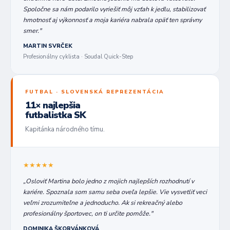
Spoločne sa nám podarilo vyriešiť môj vzťah k jedlu, stabilizovať
hmotnosť aj výkonnosť a moja kariéra nabrala opäť ten správny
smer."
MARTIN SVRČEK
Profesionálny cyklista · Soudal Quick-Step
FUTBAL · SLOVENSKÁ REPREZENTÁCIA
11× najlepšia
futbalistka SK
Kapitánka národného tímu.
★★★★★
„Osloviť Martina bolo jedno z mojich najlepších rozhodnutí v
kariére. Spoznala som samu seba oveľa lepšie. Vie vysvetliť veci
veľmi zrozumiteľne a jednoducho. Ak si rekreačný alebo
profesionálny športovec, on ti určite pomôže."
DOMINIKA ŠKORVÁNKOVÁ