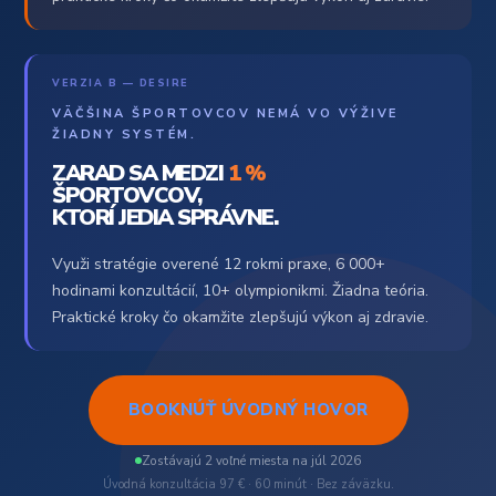
VERZIA B — DESIRE
VÄČŠINA ŠPORTOVCOV NEMÁ VO VÝŽIVE
ŽIADNY SYSTÉM.
ZARAD SA MEDZI
1 %
ŠPORTOVCOV,
KTORÍ JEDIA SPRÁVNE.
Využi stratégie overené 12 rokmi praxe, 6 000+
hodinami konzultácií, 10+ olympionikmi. Žiadna teória.
Praktické kroky čo okamžite zlepšujú výkon aj zdravie.
BOOKNÚŤ ÚVODNÝ HOVOR
Zostávajú 2 voľné miesta na júl 2026
Úvodná konzultácia 97 € · 60 minút · Bez záväzku.