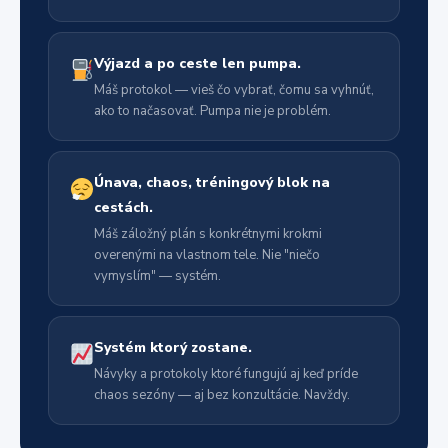
Výjazd a po ceste len pumpa.
Máš protokol — vieš čo vybrať, čomu sa vyhnúť,
ako to načasovať. Pumpa nie je problém.
Únava, chaos, tréningový blok na
cestách.
Máš záložný plán s konkrétnymi krokmi
overenými na vlastnom tele. Nie "niečo
vymyslím" — systém.
Systém ktorý zostane.
Návyky a protokoly ktoré fungujú aj keď príde
chaos sezóny — aj bez konzultácie. Navždy.