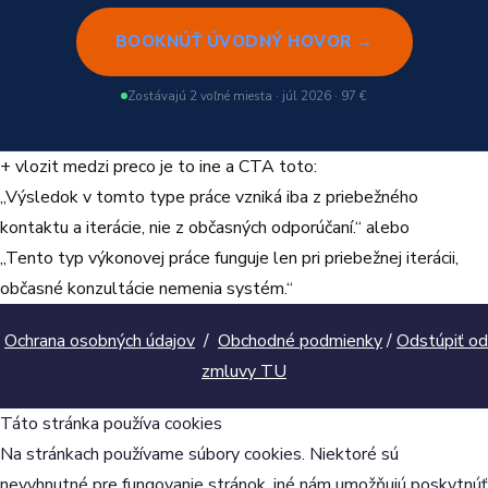
BOOKNÚŤ ÚVODNÝ HOVOR →
Zostávajú 2 voľné miesta · júl 2026 · 97 €
+ vlozit medzi preco je to ine a CTA toto:
„Výsledok v tomto type práce vzniká iba z priebežného
kontaktu a iterácie, nie z občasných odporúčaní.“ alebo
„Tento typ výkonovej práce funguje len pri priebežnej iterácii,
občasné konzultácie nemenia systém.“
Ochrana osobných údajov
/
Obchodné podmienky
/
Odstúpiť od
zmluvy TU
Táto stránka používa cookies
Na stránkach používame súbory cookies. Niektoré sú
nevyhnutné pre fungovanie stránok, iné nám umožňujú poskytnúť