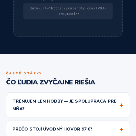
data-url="https://calendly.com/TVOJ-
LINK/60min"
ČASTÉ OTÁZKY
ČO ĽUDIA ZVYČAJNE RIEŠIA
TRÉNUJEM LEN HOBBY — JE SPOLUPRÁCA PRE
+
MŇA?
Áno. Väčšina mojich klientov sú hobby športovci s
+
reálnym životom — práca, rodina, cestovanie. Práve preto
PREČO STOJÍ ÚVODNÝ HOVOR 97 €?
je individuálna spolupráca tak dôležitá. Generické rady