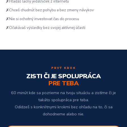
Hľadáš lacný jedálniček z internetu
✗
Chceš chudnúť bez pohybu a bez zmeny návykov
✗
Nie si ochotný investovať čas do procesu
✗
Očakávaš výsledky bez svojej aktívnej účasti
✗
PRVÝ KROK
ZISTI ČI JE SPOLUPRÁCA
PRE TEBA
60 minút kde sa pozrieme na tvoju situáciu a zistíme či je
takáto spolupráca pre teba.
Odídzeš s konkrétnymi krokmi bez ohľadu na to, či sa
dohodneme alebo nie.