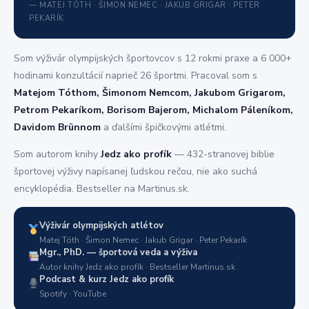
— MATEJ TÓTH · ŠIMON NEMEC · JAKUB GRIGAR · PETER
PEKARÍK
Som výživár olympijských športovcov s 12 rokmi praxe a 6 000+
hodinami konzultácií naprieč 26 športmi. Pracoval som s
Matejom Tóthom, Šimonom Nemcom, Jakubom Grigarom,
Petrom Pekaríkom, Borisom Bajerom, Michalom Páleníkom,
Davidom Brünnom
a ďalšími špičkovými atlétmi.
Som autorom knihy
Jedz ako profík
— 432-stranovej biblie
športovej výživy napísanej ľudskou rečou, nie ako suchá
encyklopédia. Bestseller na Martinus.sk.
Výživár olympijských atlétov
Matej Tóth · Šimon Nemec · Jakub Grigar · Peter Pekarík
Mgr., PhD. — športová veda a výživa
Autor knihy Jedz ako profík · Bestseller Martinus.sk
Podcast & kurz Jedz ako profík
Spotify · YouTube