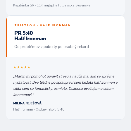
Kapitánka SR · 11× najlepšia futbalistka Slovenska
TRIATLON · HALF IRONMAN
PR 5:40
Half Ironman
Od problémov z puberty po osobný rekord.
★★★★★
„Martin mi pomohol upraviť stravu a naučil ma, ako sa správne
hydratovať. Dva týždne po spolupráci som bežala half Ironman a
cítila som sa fantasticky, usmiata. Dokonca uvažujem o celom
Ironmanovi."
MILINA FEJEŠOVÁ
Half Ironman · Osobný rekord 5:40