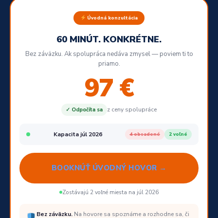
Úvodná konzultácia
60 MINÚT. KONKRÉTNE.
Bez záväzku. Ak spolupráca nedáva zmysel — poviem ti to
priamo.
97 €
z ceny spolupráce
✓ Odpočíta sa
Kapacita júl 2026
4 obsadené
2 voľné
BOOKNÚŤ ÚVODNÝ HOVOR →
Zostávajú 2 voľné miesta na júl 2026
Bez záväzku.
Na hovore sa spoznáme a rozhodne sa, či