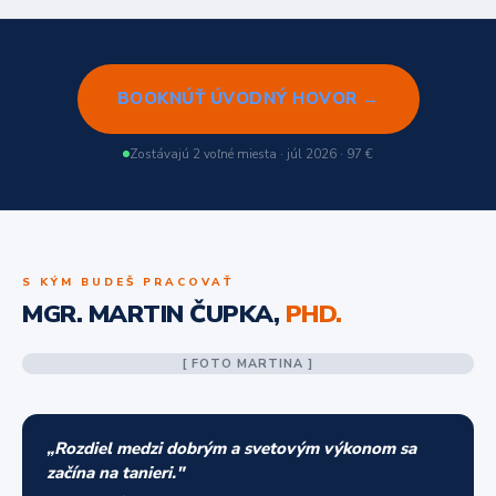
BOOKNÚŤ ÚVODNÝ HOVOR →
Zostávajú 2 voľné miesta · júl 2026 · 97 €
S KÝM BUDEŠ PRACOVAŤ
MGR. MARTIN ČUPKA,
PHD.
[ FOTO MARTINA ]
„Rozdiel medzi dobrým a svetovým výkonom sa
začína na tanieri."