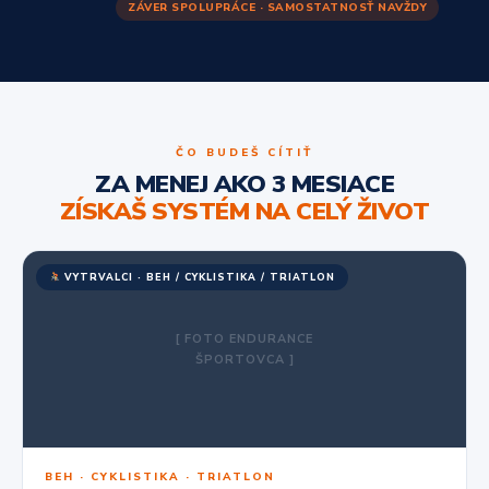
ZÁVER SPOLUPRÁCE · SAMOSTATNOSŤ NAVŽDY
ČO BUDEŠ CÍTIŤ
ZA MENEJ AKO 3 MESIACE
ZÍSKAŠ SYSTÉM NA CELÝ ŽIVOT
VYTRVALCI · BEH / CYKLISTIKA / TRIATLON
[ FOTO ENDURANCE
ŠPORTOVCA ]
BEH · CYKLISTIKA · TRIATLON