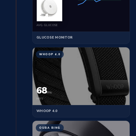
5.4
mmol/L
AVG. GLUCOSE
GLUCOSE MONITOR
WHOOP 4.0
68
ms
HRV
WHOOP 4.0
OURA RING