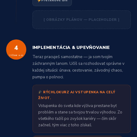
Pretekové dni
[ OBRÁZKY PLÁNOV — PLACEHOLDER ]
4
IMPLEMENTÁCIA & UPEVŇOVANIE
TÝŽDNE 9–12
Teraz pracuješ samostatne — ja som tvojím
záchranným lanom. Učíš sa rozhodovať správne v
každej situácii: únava, cestovanie, závodný chaos,
pumpa o polnoci.
RÝCHLOKURZ AJ VSTUPENKA NA CELÝ
ŽIVOT.
Vstupenka do sveta kde výživa prestane byť
problém a stane sa tvojou trvalou výhodou. Zo
všetkého ťažíš po zvyšok kariéry — čím skôr
začneš, tým viac z toho získaš.