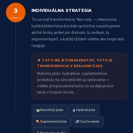
3
INDIVIDUÁLNA STRATÉGIA
TÝŽDNE 3–8
Tu sa rodí transformácia. Nie rady — intenzívna,
každotýždenná práca kde spoločne nasadzujeme
akčné kroky jeden po druhom. Ja vediem, ty
implementuješ, a každý týždeň vidíme ako tvoje telo
reaguje.
TOTO NIE JE PORADENSTVO. TOTO JE
TRANSFORMÁCIA V REÁLNOM ČASE.
Nutričný plán, hydratácia, suplementácia,
protokoly na závodné dni aj cestovanie —
všetko prispôsobené tomu čo sa deje práve
teraz v tvojom živote.
Nutričný plán
Hydratácia
Suplementácia
Cestovanie