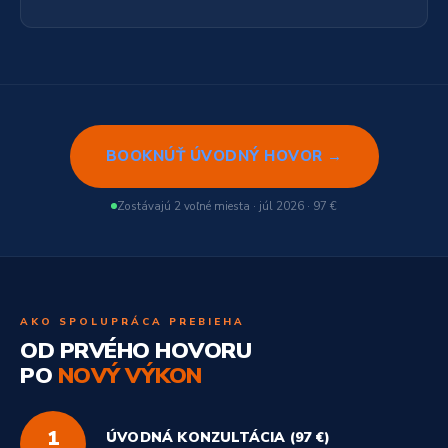
BOOKNÚŤ ÚVODNÝ HOVOR →
Zostávajú 2 voľné miesta · júl 2026 · 97 €
AKO SPOLUPRÁCA PREBIEHA
OD PRVÉHO HOVORU
PO
NOVÝ VÝKON
1
ÚVODNÁ KONZULTÁCIA (97 €)