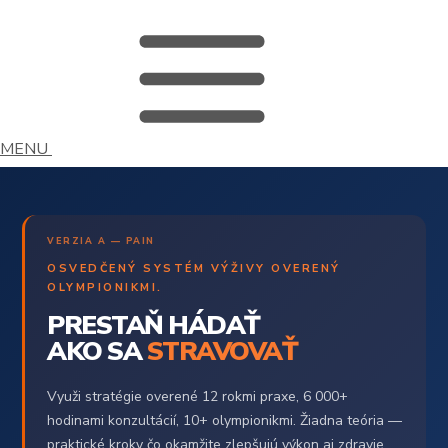
MENU
VERZIA A — PAIN
OSVEDČENÝ SYSTÉM VÝŽIVY OVERENÝ
OLYMPIONIKMI.
PRESTAŇ HÁDAŤ
AKO SA
STRAVOVAŤ
Využi stratégie overené 12 rokmi praxe, 6 000+
hodinami konzultácií, 10+ olympionikmi. Žiadna teória —
praktické kroky čo okamžite zlepšujú výkon aj zdravie.