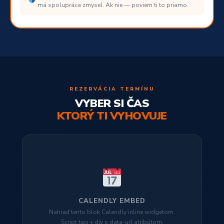
má spolupráca zmysel. Ak nie — poviem ti to priamo.
REZERVÁCIA TERMÍNU
VYBER SI ČAS
KTORÝ TI VYHOVUJE
CALENDLY EMBED
Nahraď tento blok Calendly inline widgetom.
Script tag + div s data-url atribútom: