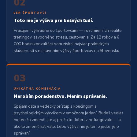
02
LEN ŠPORTOVCI
Toto nie je výživa pre bežných ľudí.
Pracujem výhradne so športovcami — rozumiem ich realite
tréningov, závodného stresu, cestovania. Za 12 rokov a 6
000 hodín konzultácií som získal najviac praktických
skúseností s nastavením výživy športovcov na Slovensku.
03
UNIKÁTNA KOMBINÁCIA
Nerobím poradenstvo. Mením správanie.
Spájam dáta a vedecký prístup s koučingom a
psychologickým výcvikom v emočnom jedení. Budeš vedieť
nielen čo zmeniť, ale aj prečo to doteraz nefungovalo — a
ako to zmeniť natrvalo. Lebo výživa nie je len o jedle, je o
správaní.