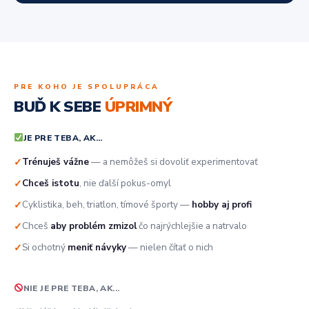
PRE KOHO JE SPOLUPRÁCA
BUĎ K SEBE
ÚPRIMNÝ
JE PRE TEBA, AK...
Trénuješ vážne
— a nemôžeš si dovoliť experimentovať
✓
Chceš istotu
, nie ďalší pokus-omyl
✓
Cyklistika, beh, triatlon, tímové športy —
hobby aj profi
✓
Chceš
aby problém zmizol
čo najrýchlejšie a natrvalo
✓
Si ochotný
meniť návyky
— nielen čítať o nich
✓
NIE JE PRE TEBA, AK...