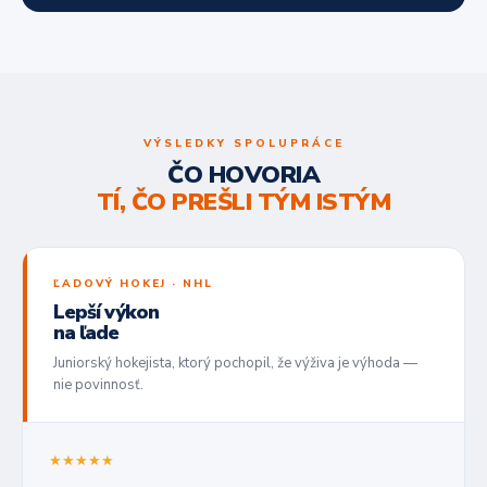
VÝSLEDKY SPOLUPRÁCE
ČO HOVORIA
TÍ, ČO PREŠLI TÝM ISTÝM
ĽADOVÝ HOKEJ · NHL
Lepší výkon
na ľade
Juniorský hokejista, ktorý pochopil, že výživa je výhoda —
nie povinnosť.
★★★★★