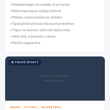
✓
Stabilné tempo od začiatku až po koniec
✓
Nižšia tepovka pri vyššej rýchlosti
✓
Menšia svalová bolesť po dobehu
✓
Spokojné brucho bez tráviacich problémov
✓
Teplo ťa nezlomí, stále máš dobré nohy
✓
Silný finiš, zrýchlenie v závere
✓
Rýchla regenerácia
TÍMOVÉ ŠPORTY
[ FOTO TÍMOVÉHO
ŠPORTOVCA ]
HOKEJ · FUTBAL · BASKETBAL