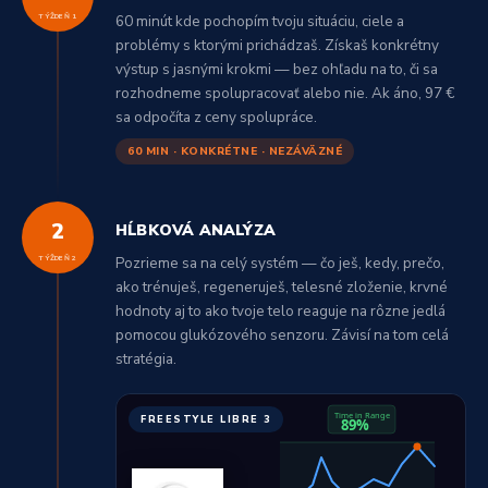
TÝŽDEŇ 1
60 minút kde pochopím tvoju situáciu, ciele a
problémy s ktorými prichádzaš. Získaš konkrétny
výstup s jasnými krokmi — bez ohľadu na to, či sa
rozhodneme spolupracovať alebo nie. Ak áno, 97 €
sa odpočíta z ceny spolupráce.
60 MIN · KONKRÉTNE · NEZÁVÄZNÉ
2
HĹBKOVÁ ANALÝZA
TÝŽDEŇ 2
Pozrieme sa na celý systém — čo ješ, kedy, prečo,
ako trénuješ, regeneruješ, telesné zloženie, krvné
hodnoty aj to ako tvoje telo reaguje na rôzne jedlá
pomocou glukózového senzoru. Závisí na tom celá
stratégia.
Time in Range
FREESTYLE LIBRE 3
89%