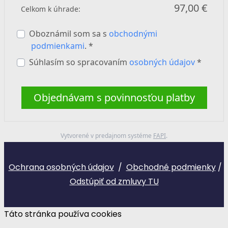
97,00 €
Celkom k úhrade:
Oboznámil som sa s
obchodnými
podmienkami
. *
Súhlasím so spracovaním
osobných údajov
*
Objednávam s povinnosťou platby
Vytvorené v predajnom systéme
FAPI
.
Ochrana osobných údajov
/
Obchodné podmienky
/
Odstúpiť od zmluvy TU
Táto stránka používa cookies