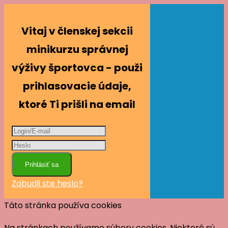
Vitaj v členskej sekcii
minikurzu správnej
výživy športovca - použi
prihlasovacie údaje,
ktoré Ti prišli na email
Prihlásiť sa
Zabudli ste heslo?
Táto stránka používa cookies
Na stránkach používame súbory cookies. Niektoré sú